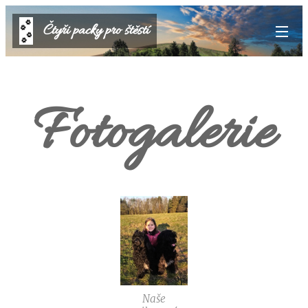
Čtyři packy pro štěstí
Fotogalerie
Naše