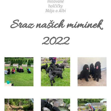
milované
holčičky
Mája a Albi
Sraz našich miminek
2022